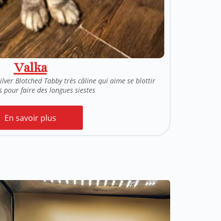
Valka
lver Blotched Tabby très câline qui aime se blottir
 pour faire des longues siestes
En savoir plus