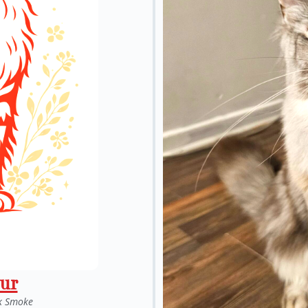
eur
k Smoke