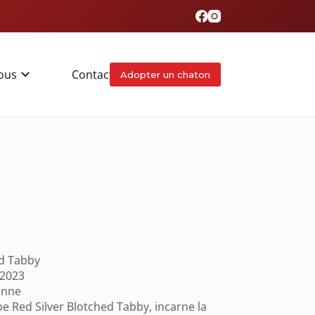
ous
Contact
Adopter un chaton
ed Tabby
 2023
onne
be Red Silver Blotched Tabby, incarne la