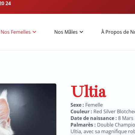
20 24
Nos Femelles
Nos Mâles
À Propos de N
Ultia
Sexe :
Femelle
Couleur :
Red Silver Blotch
Date de naissance :
8 Mars
Palmarès :
Double Champi
Ultia, avec sa magnifique ro