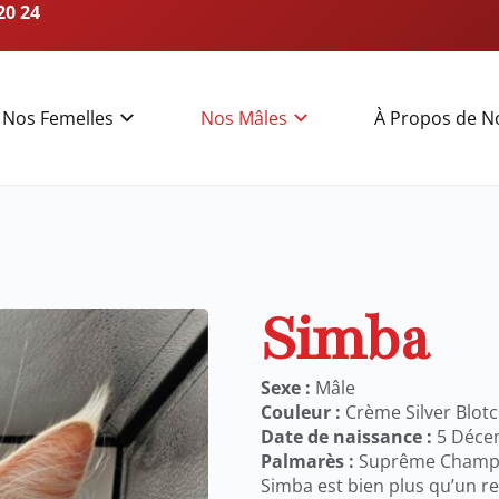
20 24
Nos Femelles
Nos Mâles
À Propos de N
Simba
Sexe :
Mâle
Couleur :
Crème Silver Blot
Date de naissance :
5 Déce
Palmarès :
Suprême Champ
Simba est bien plus qu’un re