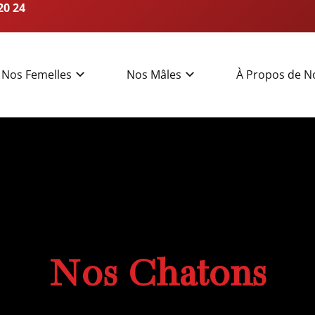
20 24
Nos Femelles
Nos Mâles
À Propos de N
Nos Chatons