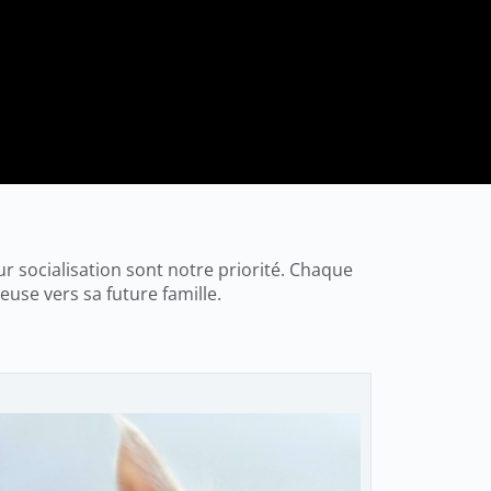
r socialisation sont notre priorité. Chaque
euse vers sa future famille.