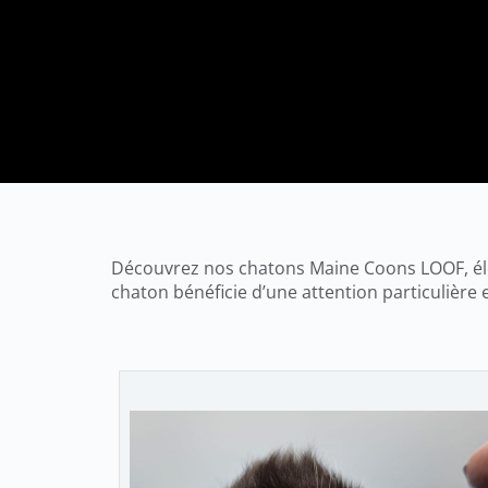
Découvrez nos chatons Maine Coons LOOF, élevé
chaton bénéficie d’une attention particulière 