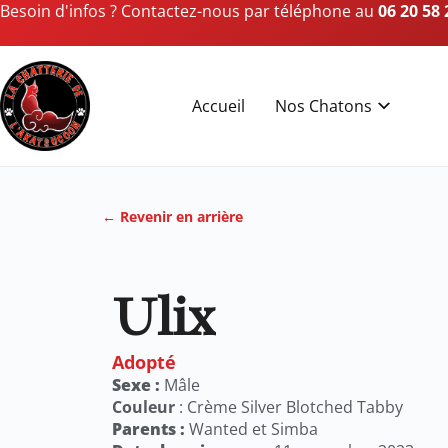
Besoin d'infos ? Contactez-nous par téléphone au
06 20 58 
Accueil
Nos Chatons
← Revenir en arrière
Ulix
Adopté
Sexe :
Mâle
Couleur
: Crème Silver Blotched Tabby
Parents :
Wanted et Simba