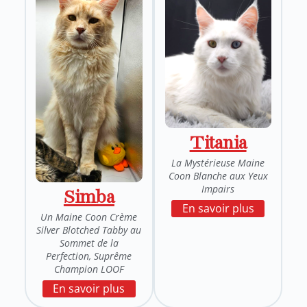
Titania
La Mystérieuse Maine
Coon Blanche aux Yeux
Impairs
Simba
En savoir plus
Un Maine Coon Crème
Silver Blotched Tabby au
Sommet de la
Perfection, Suprême
Champion LOOF
En savoir plus