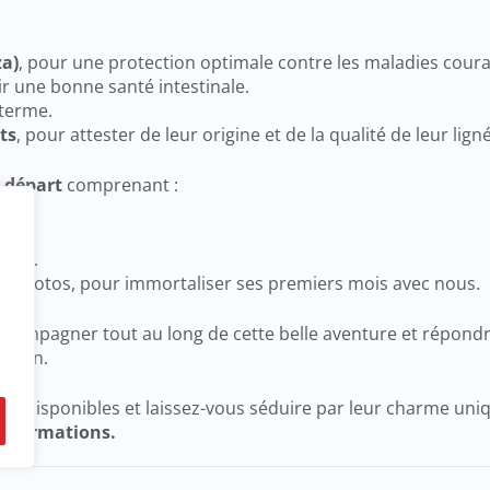
za)
, pour une protection optimale contre les maladies coura
tir une bonne santé intestinale.
 terme.
ts
, pour attester de leur origine et de la qualité de leur lign
e départ
comprenant :
être.
 photos, pour immortaliser ses premiers mois avec nous.
compagner tout au long de cette belle aventure et répondre
agnon.
t disponibles et laissez-vous séduire par leur charme uni
’informations.