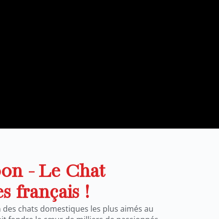
on - Le Chat
s français !
n des chats domestiques les plus aimés au