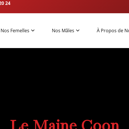
20 24
Nos Femelles
Nos Mâles
À Propos de N
Le Maine Coon