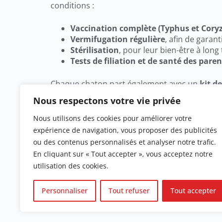
conditions :
Vaccination complète (Typhus et Cory
Vermifugation régulière
, afin de garan
Stérilisation
, pour leur bien-être à long
Tests de filiation et de santé des paren
Chaque chaton part également avec un
kit d
Nous respectons votre vie privée
Des croquettes adaptées à ses besoins.
Des jouets pour son confort et son bien-
Nous utilisons des cookies pour améliorer votre
Des souvenirs personnalisés, comme des
expérience de navigation, vous proposer des publicités
ou des contenus personnalisés et analyser notre trafic.
Nous restons à votre disposition pour vous ac
En cliquant sur « Tout accepter », vous acceptez notre
l’alimentation ou le suivi de votre futur comp
utilisation des cookies.
Découvrez ci-dessous nos chatons actuellemen
Personnaliser
Tout refuser
Tout accepter
N’hésitez pas à nous contacter pour plus d