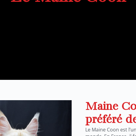
Maine Co
préféré de
Le Maine Coon est l’u