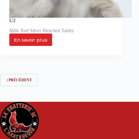
U2
Mâle Red Silver Blotched Tabby
En savoir plus
U2
PRÉCÉDENT